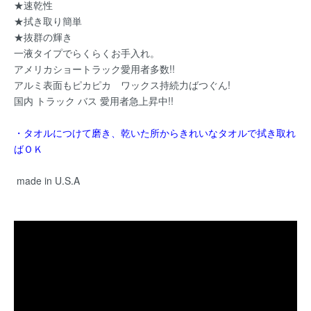
★速乾性
★拭き取り簡単
★抜群の輝き
一液タイプでらくらくお手入れ。
アメリカショートラック愛用者多数!!
アルミ表面もピカピカ ワックス持続力ばつぐん!
国内 トラック バス 愛用者急上昇中!!
・タオルにつけて磨き、乾いた所からきれいなタオルで拭き取れ
ばＯＫ
made in U.S.A