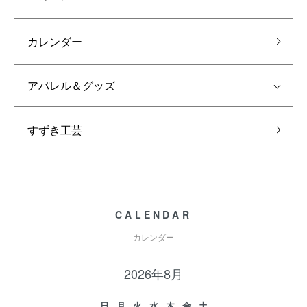
カレンダー
アパレル＆グッズ
すずき工芸
CALENDAR
カレンダー
2026年8月
日
月
火
水
木
金
土