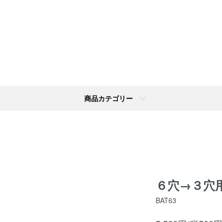
商品カテゴリー
６穴→３穴
BAT63