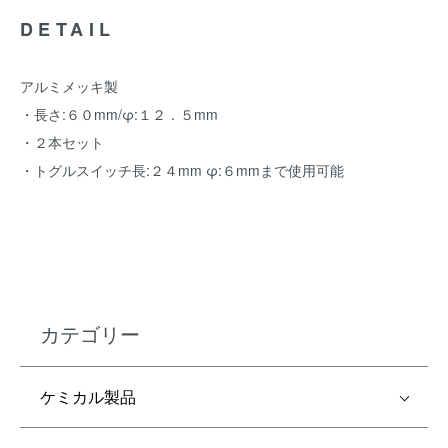
DETAIL
アルミメッキ製
・長さ:６０mm/φ:１２．５mm
・２本セット
・トグルスイッチ長:２４mm φ:６mmまで使用可能
カテゴリー
ケミカル製品