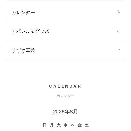
カレンダー
アパレル＆グッズ
すずき工芸
CALENDAR
カレンダー
2026年8月
日
月
火
水
木
金
土