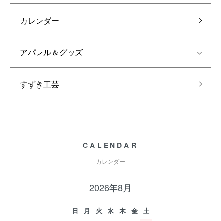
カレンダー
アパレル＆グッズ
すずき工芸
CALENDAR
カレンダー
2026年8月
日
月
火
水
木
金
土