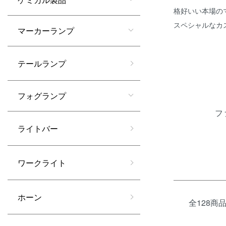
格好いい本場の
スペシャルなカ
マーカーランプ
テールランプ
カテゴリー一
フォグランプ
フ
ライトバー
ワークライト
ホーン
全128商